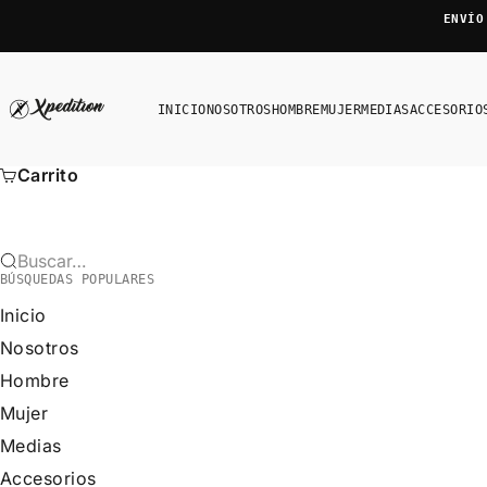
Ir al contenido
ENVÍO
Xpedition
INICIO
NOSOTROS
HOMBRE
MUJER
MEDIAS
ACCESORIO
Carrito
Buscar…
BÚSQUEDAS POPULARES
Inicio
Nosotros
Hombre
Mujer
Medias
Accesorios