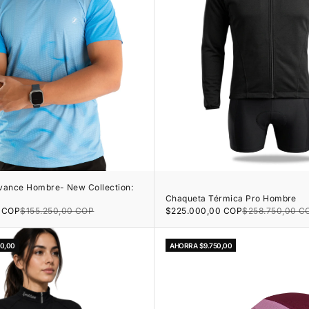
vance Hombre- New Collection:
Chaqueta Térmica Pro Hombre
Precio de oferta
Precio normal
rta
Precio normal
$225.000,00 COP
$258.750,00 C
0 COP
$155.250,00 COP
0,00
AHORRA $9.750,00