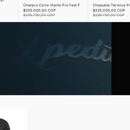
Chaleco Corta Viento Pro Fast F
Chaqueta Térmica P
Precio de oferta
Precio de oferta
$205.000,00 COP
$225.000,00 COP
Precio normal
Precio normal
$235.750,00 COP
$258.750,00 COP